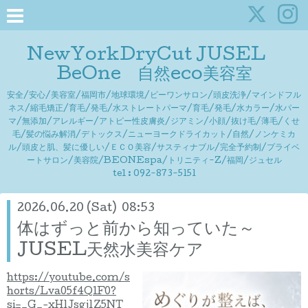
NewYorkDryCut JUSEL
BeOne 自然eco美容室
安全/安心/美容室/福岡市/地球環境/ビーワンサロン/頭皮洗浄/マインドフル
ネス/縮毛矯正/育毛/発毛/水ストレートパーマ/育毛/発毛/水カラー/水パー
マ/無添加/アレルギー/アトピー性皮膚炎/ジアミン/小顔/抜け毛/薄毛/くせ
毛/髪の悩み解消/デトックス/ニューヨークドライカット/自然/ノンケミカ
ル/頭皮と肌、髪に優しい/ＥＣＯ美容/サスティナブル/完全予約制/プライベ
ートサロン/美容院/BEONEspa/トリニティ-Z/福岡/ジュセル
tel : 092-873-5151
2026.06.20 (Sat) 08:53
体はずっと前から知っていた～
JUSEL天然水美容ケア
https://youtube.com/s
horts/Lva05f4QlF0?
si=_G_-xH1Jsgj1Z5NT