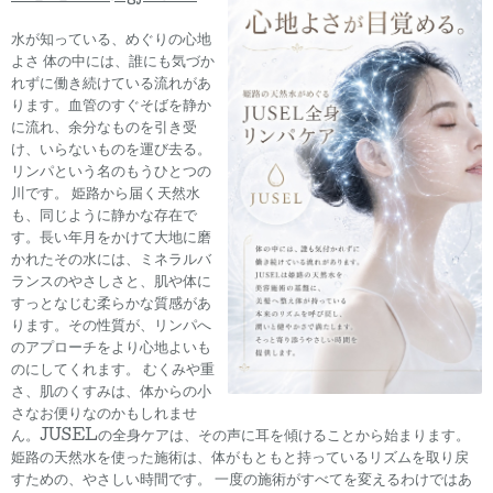
水が知っている、めぐりの心地
よさ 体の中には、誰にも気づか
れずに働き続けている流れがあ
ります。血管のすぐそばを静か
に流れ、余分なものを引き受
け、いらないものを運び去る。
リンパという名のもうひとつの
川です。 姫路から届く天然水
も、同じように静かな存在で
す。長い年月をかけて大地に磨
かれたその水には、ミネラルバ
ランスのやさしさと、肌や体に
すっとなじむ柔らかな質感があ
ります。その性質が、リンパへ
のアプローチをより心地よいも
のにしてくれます。 むくみや重
さ、肌のくすみは、体からの小
さなお便りなのかもしれませ
ん。JUSELの全身ケアは、その声に耳を傾けることから始まります。
姫路の天然水を使った施術は、体がもともと持っているリズムを取り戻
すための、やさしい時間です。 一度の施術がすべてを変えるわけではあ