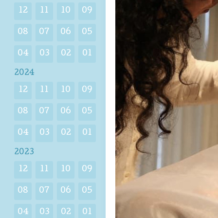
12
11
10
09
08
07
06
05
04
03
02
01
2024
12
11
10
09
08
07
06
05
04
03
02
01
2023
12
11
10
09
08
07
06
05
04
03
02
01