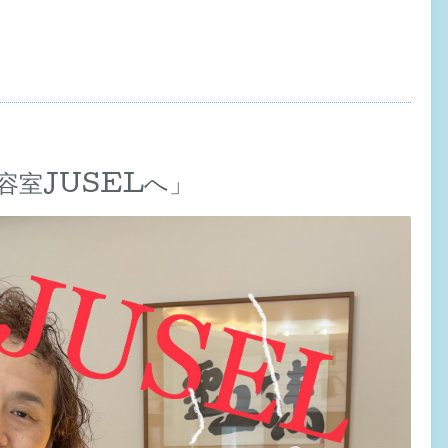
容室JUSELへ」