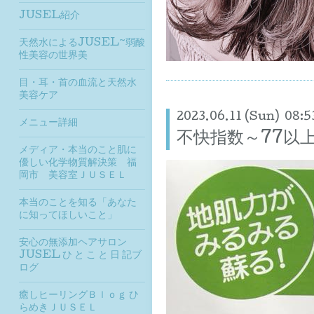
JUSEL紹介
天然水によるJUSEL~弱酸
性美容の世界美
目・耳・首の血流と天然水
美容ケア
2023.06.11 (Sun) 08:5
メニュー詳細
不快指数～77以
メディア・本当のこと肌に
優しい化学物質解決策 福
岡市 美容室ＪＵＳＥＬ
本当のことを知る「あなた
に知ってほしいこと」
安心の無添加ヘアサロン
JUSEL ひ と こ と 日 記ブ
ログ
癒しヒーリングＢｌｏｇ ひ
らめきＪＵＳＥＬ