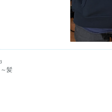
3
る～髪