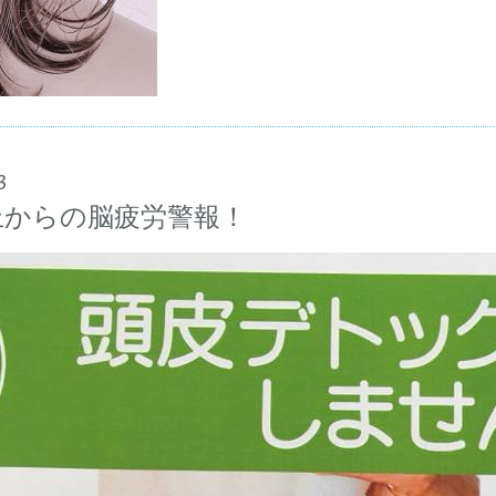
3
上からの脳疲労警報！