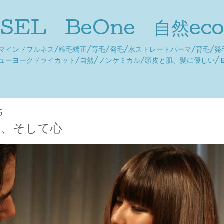
JUSEL BeOne 自然ec
/マインドフルネス/縮毛矯正/育毛/発毛/水ストレートパーマ/育毛/発
ニューヨークドライカット/自然/ノンケミカル/頭皮と肌、髪に優しい/
5
髪、そして心