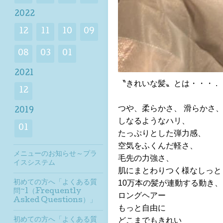
2022
12
11
10
09
08
03
01
2021
〝きれいな髪〟とは・・・ .
12
つや、柔らかさ、 滑らかさ
2019
しなるようなハリ、
01
たっぷりとした弾力感、
空気をふくんだ軽さ、
メニューのお知らせ～プラ
毛先の力強さ、
イスシステム
肌にまとわりつく様なしっと
初めての方へ「よくある質
10万本の髪が連動する動き、
問~1（Frequently
ロングヘアー
Asked Questions）」
もっと自由に
初めての方へ「よくある質
どこまでもきれい