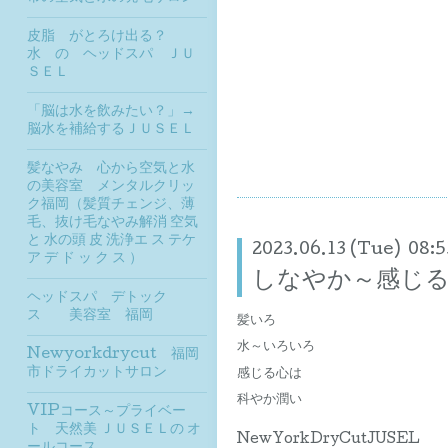
皮脂 がとろけ出る？
水 の ヘッドスパ ＪＵ
ＳＥＬ
「脳は水を飲みたい？」→
脳水を補給するＪＵＳＥＬ
髪なやみ 心から空気と水
の美容室 メンタルクリッ
ク福岡（髪質チェンジ、薄
毛、抜け毛なやみ解消 空気
と 水の頭 皮 洗浄エ ス テケ
2023.06.13 (Tue) 08:5
ア デ ド ッ ク ス ）
しなやか～感じ
ヘッドスパ デトック
ス 美容室 福岡
髪いろ
水～いろいろ
Newyorkdrycut 福岡
市ドライカットサロン
感じる心は
科やか潤い
VIPコース～プライベー
ト 天然美 ＪＵＳＥＬの オ
NewYorkDryCutJUSEL