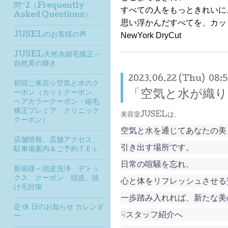
問~2（Frequently
すべての人をもっときれいに
Asked Questions）」
思い浮かんだすべてを、カッ
JUSELのお客様の声
NewYork DryCut
JUSEL天然水縮毛矯正～
自然美の輝き
2023.06.22 (Thu) 08:
初回ご来店☆空気と水のク
「空気と水が織り
ーポン（カットクーポン、
ヘアカラークーポン・縮毛
矯正プレミア、クリニック
美容室JUSELは、
クーポン）
空気と水を通じてあなたの美
店舗情報、店舗アクセス、
引き出す場所です。
駐車場案内＆ご予約ＴＥＬ
日常の喧騒を忘れ、
新規様～頭皮洗浄 デトッ
クス クーポン 頭皮、抜
心と体をリフレッシュさせる
け毛対策
一歩踏み入れれば、新たな美
定 休 日のお知らせ カレンダ
☟スタッフ紹介へ
ー