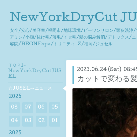
NewYorkDryCut 
安全/安心/美容室/福岡市/地球環境/ビーワンサロン/頭皮洗浄
アミン/小顔/抜け毛/薄毛/くせ毛/髪の悩み解消/デトックス/
容院/BEONEspa/トリニティ-Z/福岡/ジュセル
ＴＯＰ1-
2023.06.24 (Sat) 08:4
NewYorkDryCutJUS
EL
カットで変わる
☆JUSEL～ニュース
2026
08
07
06
05
04
03
02
01
2025