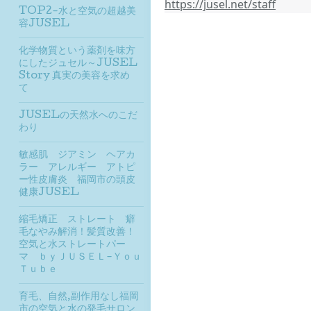
https://jusel.net/staff
TOP2-水と空気の超越美
容JUSEL
化学物質という薬剤を味方
にしたジュセル～JUSEL
Story 真実の美容を求め
て
JUSELの天然水へのこだ
わり
敏感肌 ジアミン ヘアカ
ラー アレルギー アトピ
ー性⽪膚炎 福岡市の頭皮
健康JUSEL
縮毛矯正 ストレート 癖
毛なやみ解消！髪質改善！
空気と水ストレートパー
マ ｂｙＪＵＳＥＬ-Ｙｏｕ
Ｔｕｂｅ
育毛、自然,副作用なし福岡
市の空気と水の発毛サロン