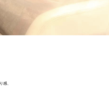
、
り感、