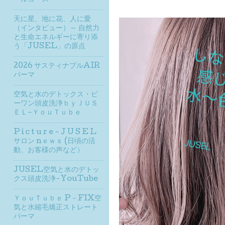
ールコース
天に星、地に花、人に愛
（インタビュー）～ 自然力
と生命エネルギーに寄り添
う「JUSEL」の原点
2026 サスティナブルAIR
パーマ
空気と水のデトックス・ビ
ーワン頭皮洗浄ｂｙＪＵＳ
ＥＬ-ＹｏｕＴｕｂｅ
P i c t u r e - J U S E L
サロン nｅｗｓ (日頃の活
動、お客様の声など）
JUSEL空気と水のデトッ
クス頭皮洗浄-YouTube
ＹｏｕＴｕｂｅ P－FIX空
気と水縮毛矯正ストレート
パーマ