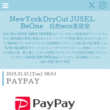
NewYorkDryCut JUSEL
BeOne 自然eco美容室
安全/安心/美容室/福岡市/地球環境/ビーワンサロン/頭皮洗浄/マインドフル
ネス/縮毛矯正/育毛/発毛/水ストレートパーマ/育毛/発毛/水カラー/水パー
マ/無添加/アレルギー/アトピー性皮膚炎/ジアミン/小顔/抜け毛/薄毛/くせ
毛/髪の悩み解消/デトックス/ニューヨークドライカット/自然/ノンケミカ
ル/頭皮と肌、髪に優しい/ＥＣＯ美容/サスティナブル/完全予約制/プライベ
ートサロン/美容院/BEONEspa/トリニティ-Z/福岡/ジュセル
tel : 092-873-5151
2019.01.01 (Tue) 08:53
PAYPAY