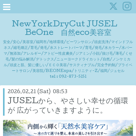
NewYorkDryCut JUSEL
BeOne 自然eco美容室
安全/安心/美容室/福岡市/地球環境/ビーワンサロン/頭皮洗浄/マインドフル
ネス/縮毛矯正/育毛/発毛/水ストレートパーマ/育毛/発毛/水カラー/水パー
マ/無添加/アレルギー/アトピー性皮膚炎/ジアミン/小顔/抜け毛/薄毛/くせ
毛/髪の悩み解消/デトックス/ニューヨークドライカット/自然/ノンケミカ
ル/頭皮と肌、髪に優しい/ＥＣＯ美容/サスティナブル/完全予約制/プライベ
ートサロン/美容院/BEONEspa/トリニティ-Z/福岡/ジュセル
tel : 092-873-5151
2026.02.21 (Sat) 08:53
JUSELから、やさしい幸せの循環
が 広がっていきますように。