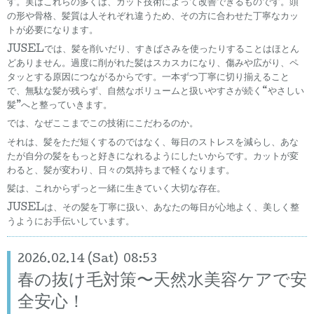
す。実はこれらの多くは、カット技術によって改善できるものです。頭
の形や骨格、髪質は人それぞれ違うため、その方に合わせた丁寧なカッ
トが必要になります。
JUSELでは、髪を削いだり、すきばさみを使ったりすることはほとん
どありません。過度に削がれた髪はスカスカになり、傷みや広がり、ペ
タッとする原因につながるからです。一本ずつ丁寧に切り揃えること
で、無駄な髪が残らず、自然なボリュームと扱いやすさが続く“やさしい
髪”へと整っていきます。
では、なぜここまでこの技術にこだわるのか。
それは、髪をただ短くするのではなく、毎日のストレスを減らし、あな
たが自分の髪をもっと好きになれるようにしたいからです。カットが変
わると、髪が変わり、日々の気持ちまで軽くなります。
髪は、これからずっと一緒に生きていく大切な存在。
JUSELは、その髪を丁寧に扱い、あなたの毎日が心地よく、美しく整
うようにお手伝いしています。
2026.02.14 (Sat) 08:53
春の抜け毛対策〜天然水美容ケアで安
全安心！