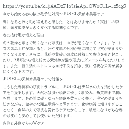
https://youtu.be/k_ji4ADzP1o?si=Ap_OWoC_L-_z5cgS
今から始める春の抜け毛予防対策〜JUSEL天然水美容ケア
春になると抜け毛が増えると感じたことはありませんか？実はこの季
節、頭皮環境が大きく変化する時期なんです。
春に抜け毛が増える理由
冬の乾燥と寒さで硬くなった頭皮は、血行が悪くなっています。そこに
春の気温上昇が加わると、汗や皮脂の分泌が急に増えて毛穴が詰まりや
すくなります。さらに、花粉や黄砂が頭皮に付着して炎症を引き起こし
たり、3月頃から増え始める紫外線が髪や頭皮にダメージを与えたりしま
す。また、新生活のストレスも血行不良を招き、髪に必要な栄養が届き
にくくなるのです。
JUSELの天然水美容ケアで対策を
こうした春特有の頭皮トラブルに、JUSELは天然水の力を活かしたケ
アをご提案します。天然水は肌や頭皮に優しく馴染み、角質層まで潤い
を届けます。冬の間に硬くなった頭皮を柔らかく整え、毛穴の詰まりを
防ぎながら、健やかな頭皮環境へと導きます。化学物質に頼りすぎるこ
となく、自然の力で頭皮を労わるケアだからこそ、敏感になりがちな春
の頭皮にも安心してお使いいただけます。
内側と外側からのWケア