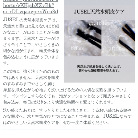
horts/zKKjsbXZvBk?
si=rDLvqaavpexWcu8d
JUSELの天然水頭皮ケアは、
天然水と目には見えないほど細
かなエアーが出会うことから始
まります。天然水とエアーが混
ざり合うことで、やさしくきめ
細かな泡が生まれ、頭皮全体を
包み込むように広がっていきま
す。
この泡は、強く洗うためのもの
ではありません。天然水を頭皮
のすみずみまでやさしく届け、
摩擦を抑えながら心地よく洗い上げるための大切な役割を担っていま
す。ゴシゴシこすらなくても、泡がクッションとなって頭皮をやさしく
包み込み、毎日の洗浄をより快適な時間へと変えてくれます。
洗い終えたあとは、すっきりとした心地よさと、うるおい感のある健や
かな頭皮へ。水と空気がひとつになることで生まれる、JUSELならで
はのやさしい天然水頭皮ケアを、ぜひ一度ご体感ください。