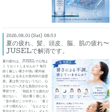
2026.08.01 (Sat) 08:53
夏の疲れ、髪、頭皮、脳、肌の疲れ〜
JUSELで解消です。
夏の疲れは、JUSELで心地よ
く リセットしませんか？ 毎日
続く厳しい暑さや強い紫外線、
冷房による冷えや室内外の温度
差。夏は気づかないうちに、心
とからだへ大きな負担がかかる
季節です。 「朝起きても疲れが
抜けない」 「頭が重く感じる」
「首や肩がこりやすい」 「夜ぐ
っすり眠れない」 「なんとなく
気分がすっきりしない」 そんな