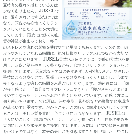
夏特有の疲れを感じている方は
少なくありません。 JUSELで
は、髪をきれいにするだけでは
なく、頭皮から心地よくリラッ
クスしていただくことを大切に
しています。 頭皮には多くの血
管や神経が集まっており、毎日
のストレスや疲れの影響を受けやすい場所でもあります。そのため、頭
皮をやさしくいたわる時間は、気分転換やリラックスにつながる大切な
ひとときになります。 JUSEL天然水頭皮ケアでは、姫路の天然水を使
用し、頭皮と髪をやさしく整えながら、心地よいリラクゼーションをご
提供しています。 天然水ならではのみずみずしい心地よさと、やさしい
手技による頭皮ケアで、緊張しがちな頭皮をゆっくりとほぐし、心まで
軽くなるような癒しの時間をお過ごしいただけます。 施術後には、「頭
が軽く感じた」「気分までリフレッシュできた」「髪がさらっとまとま
りやすくなった」といったお声も多くいただいています。※感じ方には
個人差があります。 特に夏は、汗や皮脂、紫外線などの影響で頭皮環境
が乱れやすい季節です。だからこそ、この時期に頭皮をやさしくケアす
ることは、美しい髪を育む土台づくりにもつながります。 JUSELは、
「人にやさしく、地球にやさしく。」という想いのもと、自然の恵みを
大切にした天然水美容をご提案しています。必要以上に髪や頭皮へ負担
をかけるのではなく、本来の美しさを引き出すことを目指した、やさし