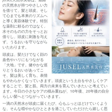
の天然水が持つやさしい力
を借りて、髪と頭皮、そし
て心までも本来のリズムへ
と導く美容体験です。特別
な薬剤に頼るのではなく、
水そのものの力をそっとお
借りし、頭皮に刺激を与え
ず、うるおいを守りながら
いたわります。
頭皮は、髪だけでなく顔の
血色やハリにもつながる
「大地」です。健やかな巡
りとうるおいがあってこ
そ、髪は美しく育ち、表情
もやわらかくなっていきます。頭皮という土台をやさしくケア
することで、髪と肌、両方の未来を育んでいきたいと考えてい
ます。今日の小さなケアの積み重ねが、10年後、20年後の自分
らしい髪へとつながっていきます。
一滴の天然水が頭皮に届くたび、心もふっとほどけていくよう
な、そんな穏やかなひとときを過ごしていただけたら嬉しく思