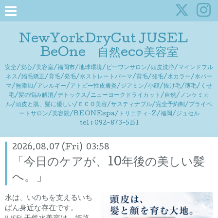
NewYorkDryCut JUSEL
BeOne 自然eco美容室
安全/安心/美容室/福岡市/地球環境/ビーワンサロン/頭皮洗浄/マインドフル
ネス/縮毛矯正/育毛/発毛/水ストレートパーマ/育毛/発毛/水カラー/水パー
マ/無添加/アレルギー/アトピー性皮膚炎/ジアミン/小顔/抜け毛/薄毛/くせ
毛/髪の悩み解消/デトックス/ニューヨークドライカット/自然/ノンケミカ
ル/頭皮と肌、髪に優しい/ＥＣＯ美容/サスティナブル/完全予約制/プライベ
ートサロン/美容院/BEONEspa/トリニティ-Z/福岡/ジュセル
tel : 092-873-5151
2026.08.07 (Fri) 03:58
「今日のケアが、10年後の美しい髪
へ。」
水は、いのちを支えるいち
ばん身近な存在です。
JUSEL天然水美容は、姫路