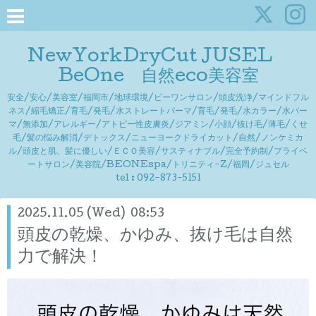
NewYorkDryCut JUSEL
BeOne 自然eco美容室
安全/安心/美容室/福岡市/地球環境/ビーワンサロン/頭皮洗浄/マインドフル
ネス/縮毛矯正/育毛/発毛/水ストレートパーマ/育毛/発毛/水カラー/水パー
マ/無添加/アレルギー/アトピー性皮膚炎/ジアミン/小顔/抜け毛/薄毛/くせ
毛/髪の悩み解消/デトックス/ニューヨークドライカット/自然/ノンケミカ
ル/頭皮と肌、髪に優しい/ＥＣＯ美容/サスティナブル/完全予約制/プライベ
ートサロン/美容院/BEONEspa/トリニティ-Z/福岡/ジュセル
tel : 092-873-5151
2025.11.05 (Wed) 08:53
頭皮の乾燥、かゆみ、抜け毛は自然
力で解決！