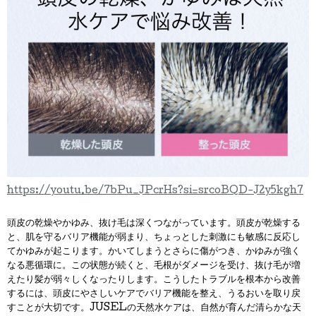
https://youtu.be/7bPu_JPcrHs?si=srcoBQD-J2y5kgh7
頭皮の乾燥やかゆみ、抜け毛は深くつながっています。頭皮が乾燥する
と、肌を守るバリア機能が弱まり、ちょっとした刺激にも敏感に反応し
てかゆみが起こります。かいてしまうとさらに傷がつき、かゆみが強く
なる悪循環に。この状態が続くと、毛根がダメージを受け、抜け毛が増
えたり髪が弱々しくなったりします。こうしたトラブルを根本から改善
するには、頭皮にやさしいケアでバリア機能を整え、うるおいを取り戻
すことが大切です。JUSELの天然水ケアは、自然が育んだ清らかな天