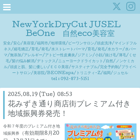
NewYorkDryCut JUSEL
BeOne 自然eco美容室
安全/安心/美容室/福岡市/地球環境/ビーワンサロン/頭皮洗浄/マインドフル
ネス/縮毛矯正/育毛/発毛/水ストレートパーマ/育毛/発毛/水カラー/水パー
マ/無添加/アレルギー/アトピー性皮膚炎/ジアミン/小顔/抜け毛/薄毛/くせ
毛/髪の悩み解消/デトックス/ニューヨークドライカット/自然/ノンケミカ
ル/頭皮と肌、髪に優しい/ＥＣＯ美容/サスティナブル/完全予約制/プライベ
ートサロン/美容院/BEONEspa/トリニティ-Z/福岡/ジュセル
tel : 092-873-5151
2025.08.19 (Tue) 08:53
花みずき通り商店街プレミアム付き
地域振興券発売！
令和７年度のプレミアム付き地
（有効期限8月20
域振興券