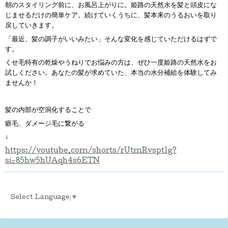
朝のスタイリング前に、お風呂上がりに。姫路の天然水を髪と頭皮にな
じませるだけの簡単ケア。続けていくうちに、髪本来のうるおいを取り
戻していきます。
「最近、髪の調子がいいみたい」そんな変化を感じていただけるはずで
す。
くせ毛特有の乾燥やうねりでお悩みの方は、ぜひ一度姫路の天然水をお
試しください。あなたの髪が求めていた、本当の水分補給を体験してみ
ませんか！
髪の内部が空洞化することで
癖毛、ダメージ毛に繋がる
↓
https://youtube.com/shorts/rUtmRvspt1g?
si=85hw5hUAqh4s6ETN
Select Language
▼