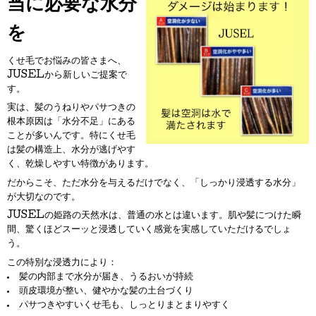
当に必要な水分
を
くせ毛でお悩みの皆さまへ、
JUSELから新しいご提案で
す。
実は、髪のうねりやパサつきの
根本原因は「水分不足」にある
ことが多いんです。特にくせ毛
は髪の構造上、水分が逃げやす
く、乾燥しやすい特徴があります。
だからこそ、ただ水分を与えるだけでなく、「しっかり浸透する水分」
が大切なのです。
JUSELの姫路の天然水は、普通の水とは違います。肌や髪につけた瞬
間、驚くほどスーッと浸透していく感覚を実感していただけるでしょ
う。
この特別な浸透力により：
髪の内部まで水分が届き、うるおいが持続
頭皮環境が整い、健やかな髪の土台づくり
パサつきやすいくせ毛も、しっとりまとまりやすく