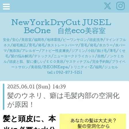
NewYorkDryCut JUSEL
BeOne 自然eco美容室
安全/安心/美容室/福岡市/地球環境/ビーワンサロン/頭皮洗浄/マインドフル
ネス/縮毛矯正/育毛/発毛/水ストレートパーマ/育毛/発毛/水カラー/水パー
マ/無添加/アレルギー/アトピー性皮膚炎/ジアミン/小顔/抜け毛/薄毛/くせ
毛/髪の悩み解消/デトックス/ニューヨークドライカット/自然/ノンケミカ
ル/頭皮と肌、髪に優しい/ＥＣＯ美容/サスティナブル/完全予約制/プライベ
ートサロン/美容院/BEONEspa/トリニティ-Z/福岡/ジュセル
tel : 092-873-5151
2025.06.01 (Sun) 14:39
髪のウネリ、癖は毛髪内部の空洞化
が原因！
髪と頭皮に、本