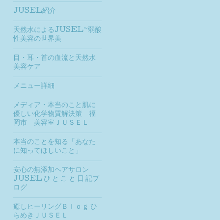
JUSEL紹介
天然水によるJUSEL~弱酸
性美容の世界美
目・耳・首の血流と天然水
美容ケア
メニュー詳細
メディア・本当のこと肌に
優しい化学物質解決策 福
岡市 美容室ＪＵＳＥＬ
本当のことを知る「あなた
に知ってほしいこと」
安心の無添加ヘアサロン
JUSEL ひ と こ と 日 記ブ
ログ
癒しヒーリングＢｌｏｇ ひ
らめきＪＵＳＥＬ