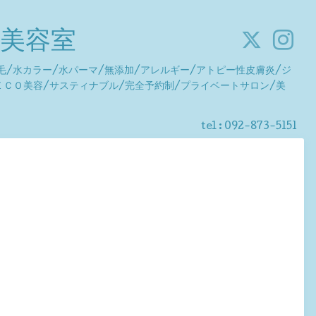
o美容室
毛/水カラー/水パーマ/無添加/アレルギー/アトピー性皮膚炎/ジ
ＥＣＯ美容/サスティナブル/完全予約制/プライベートサロン/美
tel : 092-873-5151