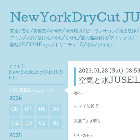
NewYorkDryCut 
安全/安心/美容室/福岡市/地球環境/ビーワンサロン/頭皮洗浄
アミン/小顔/抜け毛/薄毛/くせ毛/髪の悩み解消/デトックス/
容院/BEONEspa/トリニティ-Z/福岡/ジュセル
ＴＯＰ1-
2023.01.28 (Sat) 08:5
NewYorkDryCutJUS
EL
空気と水JUSE
☆JUSEL～ニュース
春へ
2026
キレイな髪で
08
07
06
05
真夏~さき取り
04
03
02
01
2025
いい気分♪