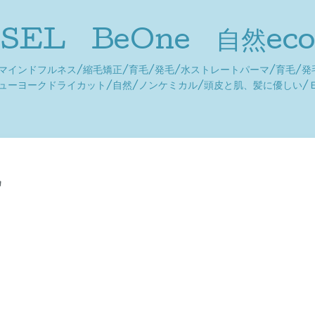
JUSEL BeOne 自然ec
/マインドフルネス/縮毛矯正/育毛/発毛/水ストレートパーマ/育毛/発
ニューヨークドライカット/自然/ノンケミカル/頭皮と肌、髪に優しい/
3
L