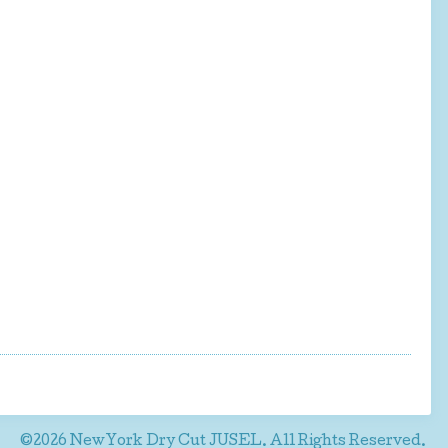
©2026
NewYork Dry Cut JUSEL
. All Rights Reserved.