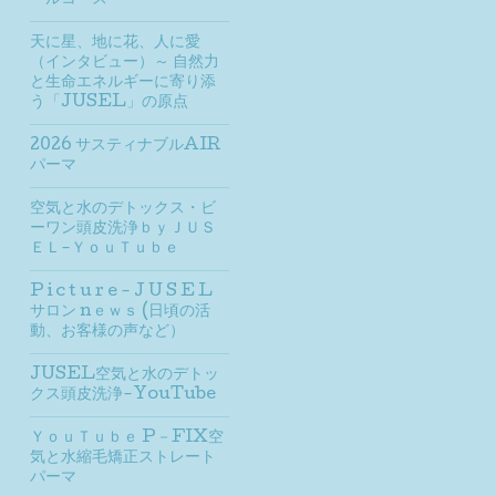
ールコース
天に星、地に花、人に愛
（インタビュー）～ 自然力
と生命エネルギーに寄り添
う「JUSEL」の原点
2026 サスティナブルAIR
パーマ
空気と水のデトックス・ビ
ーワン頭皮洗浄ｂｙＪＵＳ
ＥＬ-ＹｏｕＴｕｂｅ
P i c t u r e - J U S E L
サロン nｅｗｓ (日頃の活
動、お客様の声など）
JUSEL空気と水のデトッ
クス頭皮洗浄-YouTube
ＹｏｕＴｕｂｅ P－FIX空
気と水縮毛矯正ストレート
パーマ