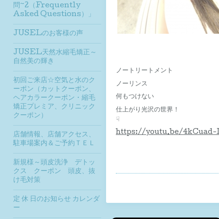
問~2（Frequently
Asked Questions）」
JUSELのお客様の声
JUSEL天然水縮毛矯正～
自然美の輝き
ノートリートメント
初回ご来店☆空気と水のク
ノーリンス
ーポン（カットクーポン、
何もつけない
ヘアカラークーポン・縮毛
矯正プレミア、クリニック
仕上がり光沢の世界！
クーポン）
☟
https://youtu.be/4kCuad-
店舗情報、店舗アクセス、
駐車場案内＆ご予約ＴＥＬ
新規様～頭皮洗浄 デトッ
クス クーポン 頭皮、抜
け毛対策
定 休 日のお知らせ カレンダ
ー