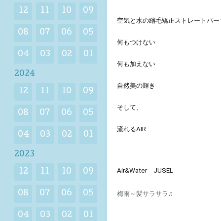
12
11
10
09
空気と水の縮毛矯正ストレートパー
08
07
06
05
何もつけない 
04
03
02
01
何も加えない 
2024
自然美の輝き 
12
11
10
09
そして、
08
07
06
05
流れるAIR 
04
03
02
01
2023
Air&Water　JUSEL
12
11
10
09
08
07
06
05
梅雨～髪サラサラ♫
04
03
02
01