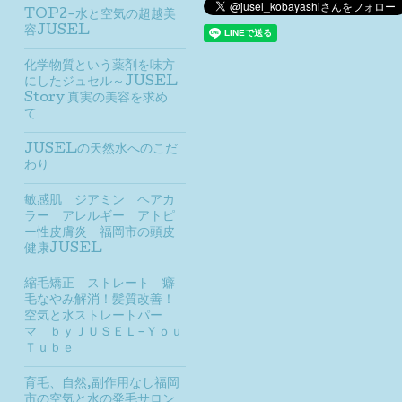
TOP2-水と空気の超越美
容JUSEL
化学物質という薬剤を味方
にしたジュセル～JUSEL
Story 真実の美容を求め
て
JUSELの天然水へのこだ
わり
敏感肌 ジアミン ヘアカ
ラー アレルギー アトピ
ー性⽪膚炎 福岡市の頭皮
健康JUSEL
縮毛矯正 ストレート 癖
毛なやみ解消！髪質改善！
空気と水ストレートパー
マ ｂｙＪＵＳＥＬ-Ｙｏｕ
Ｔｕｂｅ
育毛、自然,副作用なし福岡
市の空気と水の発毛サロン