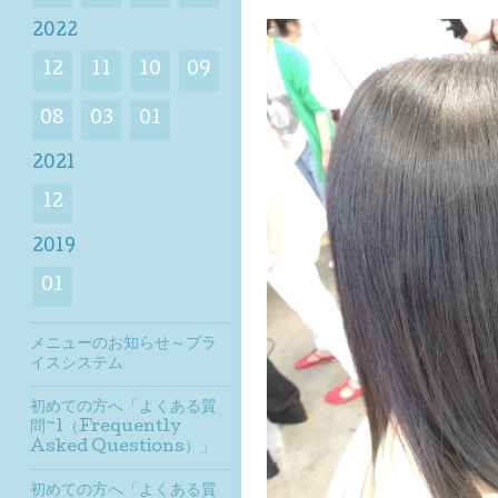
2022
12
11
10
09
08
03
01
2021
12
2019
01
メニューのお知らせ～プラ
イスシステム
初めての方へ「よくある質
問~1（Frequently
Asked Questions）」
初めての方へ「よくある質