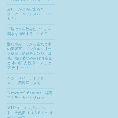
皮脂 がとろけ出る？
水 の ヘッドスパ ＪＵ
ＳＥＬ
「脳は水を飲みたい？」→
脳水を補給するＪＵＳＥＬ
髪なやみ 心から空気と水
の美容室 メンタルクリッ
ク福岡（髪質チェンジ、薄
毛、抜け毛なやみ解消 空気
と 水の頭 皮 洗浄エ ス テケ
ア デ ド ッ ク ス ）
ヘッドスパ デトック
ス 美容室 福岡
Newyorkdrycut 福岡
市ドライカットサロン
VIPコース～プライベー
ト 天然美 ＪＵＳＥＬの オ