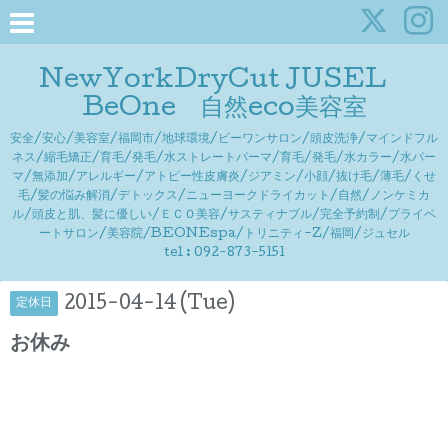
NewYorkDryCut JUSEL
BeOne 自然eco美容室
安全/安心/美容室/福岡市/地球環境/ビーワンサロン/頭皮洗浄/マインドフル
ネス/縮毛矯正/育毛/発毛/水ストレートパーマ/育毛/発毛/水カラー/水パー
マ/無添加/アレルギー/アトピー性皮膚炎/ジアミン/小顔/抜け毛/薄毛/くせ
毛/髪の悩み解消/デトックス/ニューヨークドライカット/自然/ノンケミカ
ル/頭皮と肌、髪に優しい/ＥＣＯ美容/サスティナブル/完全予約制/プライベ
ートサロン/美容院/BEONEspa/トリニティ-Z/福岡/ジュセル
tel : 092-873-5151
2015-04-14 (Tue)
定休日
お休み