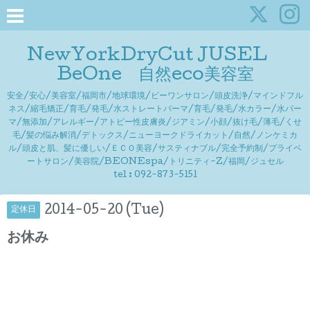
NewYorkDryCut JUSEL
BeOne 自然eco美容室
安全/安心/美容室/福岡市/地球環境/ビーワンサロン/頭皮洗浄/マインドフル
ネス/縮毛矯正/育毛/発毛/水ストレートパーマ/育毛/発毛/水カラー/水パー
マ/無添加/アレルギー/アトピー性皮膚炎/ジアミン/小顔/抜け毛/薄毛/くせ
毛/髪の悩み解消/デトックス/ニューヨークドライカット/自然/ノンケミカ
ル/頭皮と肌、髪に優しい/ＥＣＯ美容/サスティナブル/完全予約制/プライベ
ートサロン/美容院/BEONEspa/トリニティ-Z/福岡/ジュセル
tel : 092-873-5151
2014-05-20 (Tue)
定休日
お休み