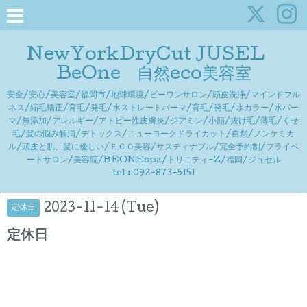
NewYorkDryCut JUSEL
BeOne 自然eco美容室
安全/安心/美容室/福岡市/地球環境/ビーワンサロン/頭皮洗浄/マインドフル
ネス/縮毛矯正/育毛/発毛/水ストレートパーマ/育毛/発毛/水カラー/水パー
マ/無添加/アレルギー/アトピー性皮膚炎/ジアミン/小顔/抜け毛/薄毛/くせ
毛/髪の悩み解消/デトックス/ニューヨークドライカット/自然/ノンケミカ
ル/頭皮と肌、髪に優しい/ＥＣＯ美容/サスティナブル/完全予約制/プライベ
ートサロン/美容院/BEONEspa/トリニティ-Z/福岡/ジュセル
tel : 092-873-5151
2023-11-14 (Tue)
定休日
定休日