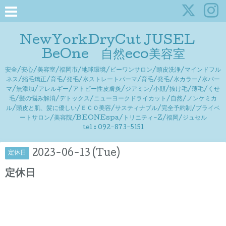
NewYorkDryCut JUSEL
BeOne 自然eco美容室
安全/安心/美容室/福岡市/地球環境/ビーワンサロン/頭皮洗浄/マインドフル
ネス/縮毛矯正/育毛/発毛/水ストレートパーマ/育毛/発毛/水カラー/水パー
マ/無添加/アレルギー/アトピー性皮膚炎/ジアミン/小顔/抜け毛/薄毛/くせ
毛/髪の悩み解消/デトックス/ニューヨークドライカット/自然/ノンケミカ
ル/頭皮と肌、髪に優しい/ＥＣＯ美容/サスティナブル/完全予約制/プライベ
ートサロン/美容院/BEONEspa/トリニティ-Z/福岡/ジュセル
tel : 092-873-5151
2023-06-13 (Tue)
定休日
定休日