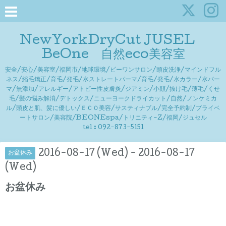
NewYorkDryCut JUSEL
BeOne 自然eco美容室
安全/安心/美容室/福岡市/地球環境/ビーワンサロン/頭皮洗浄/マインドフル
ネス/縮毛矯正/育毛/発毛/水ストレートパーマ/育毛/発毛/水カラー/水パー
マ/無添加/アレルギー/アトピー性皮膚炎/ジアミン/小顔/抜け毛/薄毛/くせ
毛/髪の悩み解消/デトックス/ニューヨークドライカット/自然/ノンケミカ
ル/頭皮と肌、髪に優しい/ＥＣＯ美容/サスティナブル/完全予約制/プライベ
ートサロン/美容院/BEONEspa/トリニティ-Z/福岡/ジュセル
tel : 092-873-5151
2016-08-17 (Wed) - 2016-08-17
お盆休み
(Wed)
お盆休み