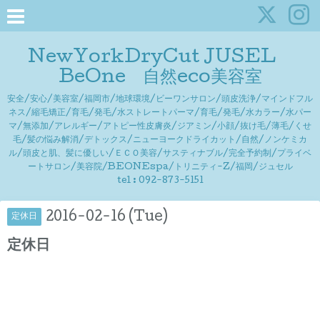
NewYorkDryCut JUSEL
BeOne 自然eco美容室
安全/安心/美容室/福岡市/地球環境/ビーワンサロン/頭皮洗浄/マインドフル
ネス/縮毛矯正/育毛/発毛/水ストレートパーマ/育毛/発毛/水カラー/水パー
マ/無添加/アレルギー/アトピー性皮膚炎/ジアミン/小顔/抜け毛/薄毛/くせ
毛/髪の悩み解消/デトックス/ニューヨークドライカット/自然/ノンケミカ
ル/頭皮と肌、髪に優しい/ＥＣＯ美容/サスティナブル/完全予約制/プライベ
ートサロン/美容院/BEONEspa/トリニティ-Z/福岡/ジュセル
tel : 092-873-5151
2016-02-16 (Tue)
定休日
定休日